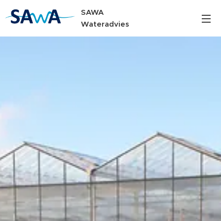
SAWA
Wateradvies