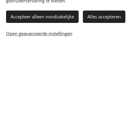
gebruikerservaring te bieden.
met de omgevingsmanagers, het contact met de
stakeholders en de omgeving.
Accepteer alleen noodzakelijke
Alles accepteren
Open geavanceerde instellingen