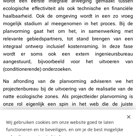
wordt een eerste integrale afweging gemaakt tussen
ecologische effectiviteit als ook technische en financiële
haalbaarheid. Ook de omgeving wordt in een zo vroeg
mogelijk stadium al meegenomen in het proces. Bij de
planvorming gaat het om het, in samenwerking met
relevante gebiedspartners, tot stand brengen van een
integraal ontwerp inclusief kostenraming. In deze fase
wordt er soms ook een extern ingenieursbureau
aangestuurd, bijvoorbeeld voor het uitvoeren van
(conditionerende) onderzoeken.
Na afronding van de planvorming adviseren we het
projectenbureau bij de uitvoering van de realisatie van de
natte ecologische zones. Als projectleider planvorming is
onze rol eigenlijk een spin in het web die de juiste
informatie ophaalt bij verschillende afdelingen en
specialisten (bijvoorbeeld ecologen) en vervolgens samen
Wij gebruiken cookies om onze website goed te laten
met de projectgroep de scope, tijd, geld en risico's van elk
functioneren en te beveiligen, en om je de best mogelijke
project bepaalt en beheerst. Ook onderhouden we, samen